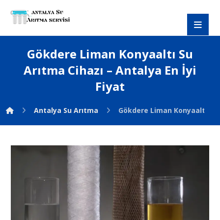
Gökdere Liman Konyaaltı Su
Arıtma Cihazı – Antalya En İyi
Fiyat
Antalya Su Arıtma
Gökdere Liman Konyaaltı Su A