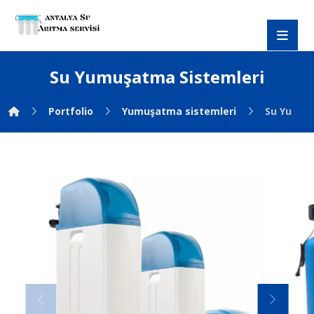
Su Yumuşatma Sistemleri
Portfolio
Yumuşatma sistemleri
Su Yumuş