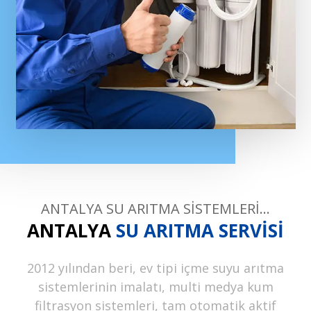
ANTALYA SU ARITMA SİSTEMLERİ…
ANTALYA
SU ARITMA SERVİSİ
2012 yılından beri, ev tipi içme suyu arıtma
sistemlerinin imalatı, multi medya kum
filtrasyon sistemleri, tam otomatik aktif