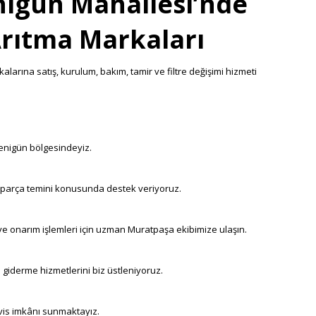
igün Mahallesi’nde
Arıtma Markaları
arına satış, kurulum, bakım, tamir ve filtre değişimi hizmeti
 Yenigün bölgesindeyiz.
k parça temini konusunda destek veriyoruz.
ve onarım işlemleri için uzman Muratpaşa ekibimize ulaşın.
 giderme hizmetlerini biz üstleniyoruz.
rvis imkânı sunmaktayız.