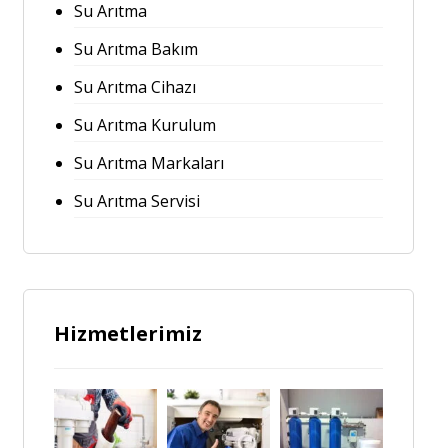
Su Arıtma
Su Arıtma Bakım
Su Arıtma Cihazı
Su Arıtma Kurulum
Su Arıtma Markaları
Su Arıtma Servisi
Hizmetlerimiz