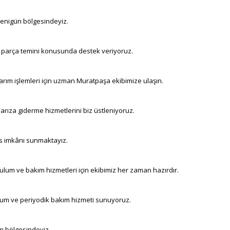
n Yenigün bölgesindeyiz.
ek parça temini konusunda destek veriyoruz.
arım işlemleri için uzman Muratpaşa ekibimize ulaşın.
 arıza giderme hizmetlerini biz üstleniyoruz.
is imkânı sunmaktayız.
ulum ve bakım hizmetleri için ekibimiz her zaman hazırdır.
lum ve periyodik bakım hizmeti sunuyoruz.
gün bölgesindeyiz.