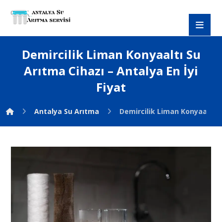
Demircilik Liman Konyaaltı Su
Arıtma Cihazı – Antalya En İyi
Fiyat
Antalya Su Arıtma
Demircilik Liman Konyaaltı Su