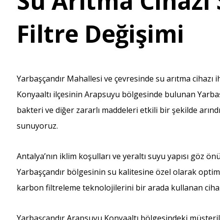
Su Arıtma Cihazı S
Filtre Değişimi
Yarbaşçandır Mahallesi ve çevresinde su arıtma cihazı i
Konyaaltı ilçesinin Arapsuyu bölgesinde bulunan Yarbaş
bakteri ve diğer zararlı maddeleri etkili bir şekilde arın
sunuyoruz.
Antalya’nın iklim koşulları ve yeraltı suyu yapısı göz ö
Yarbaşçandır bölgesinin su kalitesine özel olarak optimiz
karbon filtreleme teknolojilerini bir arada kullanan cih
Yarbaşçandır Arapsuyu Konyaaltı bölgesindeki müşteril