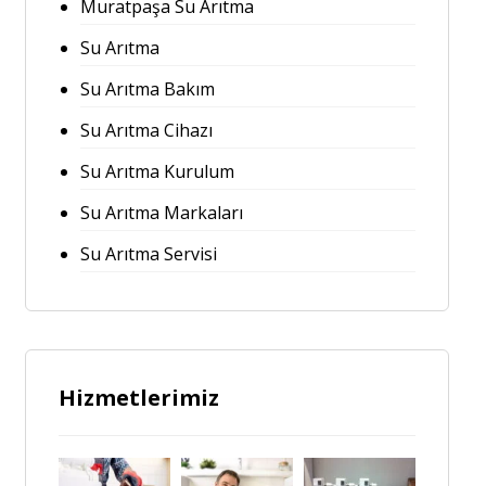
Muratpaşa Su Arıtma
Su Arıtma
Su Arıtma Bakım
Su Arıtma Cihazı
Su Arıtma Kurulum
Su Arıtma Markaları
Su Arıtma Servisi
Hizmetlerimiz