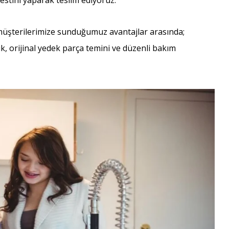
estini yaparak teslim ediyoruz.
 müşterilerimize sunduğumuz avantajlar arasında;
ilik, orijinal yedek parça temini ve düzenli bakım