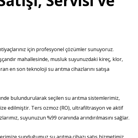
atışı, Servisi ve
htiyaçlarınız için profesyonel çözümler sunuyoruz.
çandır mahallesinde, musluk suyunuzdaki kireç, klor,
dıran en son teknoloji su arıtma cihazlarını satışa
nünde bulundurularak seçilen su arıtma sistemlerimiz,
e edilmiştir. Ters ozmoz (RO), ultrafiltrasyon ve aktif
azlarımız, suyunuzun %99 oranında arındırılmasını sağlar.
erimize sunduğumuz su arıtma cihazı satış hizmetimiz