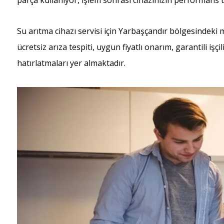
parça kullanıyor, işlem sonrası cihazınızın performans t
Su arıtma cihazı servisi için Yarbaşçandır bölgesindeki
ücretsiz arıza tespiti, uygun fiyatlı onarım, garantili işç
hatırlatmaları yer almaktadır.