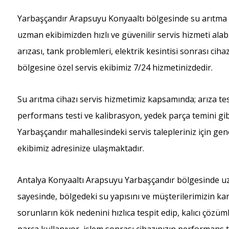
Yarbaşçandır Arapsuyu Konyaaltı bölgesinde su arıtma ci
uzman ekibimizden hızlı ve güvenilir servis hizmeti alabil
arızası, tank problemleri, elektrik kesintisi sonrası ci
bölgesine özel servis ekibimiz 7/24 hizmetinizdedir.
Su arıtma cihazı servis hizmetimiz kapsamında; arıza tes
performans testi ve kalibrasyon, yedek parça temini gibi
Yarbaşçandır mahallesindeki servis talepleriniz için gene
ekibimiz adresinize ulaşmaktadır.
Antalya Konyaaltı Arapsuyu Yarbaşçandır bölgesinde uzu
sayesinde, bölgedeki su yapısını ve müşterilerimizin karş
sorunların kök nedenini hızlıca tespit edip, kalıcı çöz