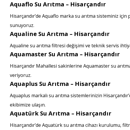
Aquaflo Su Arıtma – Hisarçandır
Hisarçandır’de Aquaflo marka su arıtma sisteminiz için
sunuyoruz.
Aqualine Su Arıtma – Hisarçandır
Aqualine su arıtma filtresi değişimi ve teknik servis ihti
Aquamaster Su Arıtma – Hisarçandır
Hisarçandır Mahallesi sakinlerine Aquamaster su arıtm
veriyoruz.
Aquaplus Su Arıtma – Hisarçandır
Aquaplus markalı su arıtma sistemlerinizin Hisarçandır
ekibimize ulaşın.
Aquatürk Su Arıtma – Hisarçandır
Hisarçandır’de Aquatürk su arıtma cihazı kurulumu, filtr