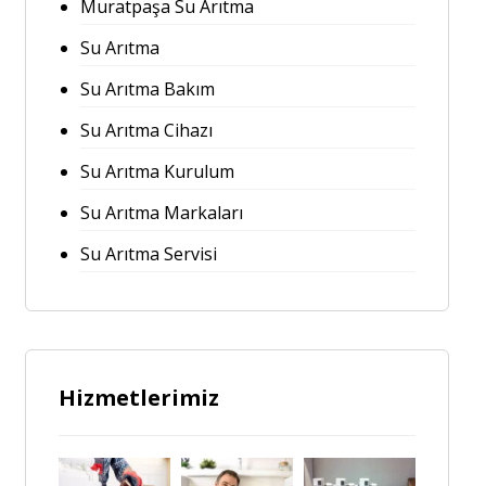
Muratpaşa Su Arıtma
Su Arıtma
Su Arıtma Bakım
Su Arıtma Cihazı
Su Arıtma Kurulum
Su Arıtma Markaları
Su Arıtma Servisi
Hizmetlerimiz