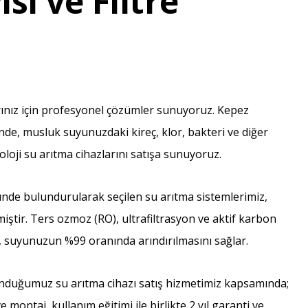
isi ve Filtre
rınız için profesyonel çözümler sunuyoruz. Kepez
e, musluk suyunuzdaki kireç, klor, bakteri ve diğer
noloji su arıtma cihazlarını satışa sunuyoruz.
nünde bulundurularak seçilen su arıtma sistemlerimiz,
iştir. Ters ozmoz (RO), ultrafiltrasyon ve aktif karbon
ız, suyunuzun %99 oranında arındırılmasını sağlar.
duğumuz su arıtma cihazı satış hizmetimiz kapsamında;
 montaj, kullanım eğitimi ile birlikte 2 yıl garanti ve