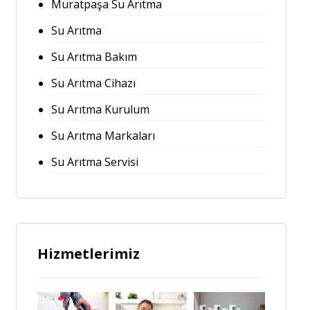
Muratpaşa Su Arıtma
Su Arıtma
Su Arıtma Bakım
Su Arıtma Cihazı
Su Arıtma Kurulum
Su Arıtma Markaları
Su Arıtma Servisi
Hizmetlerimiz