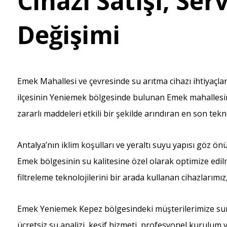
Cihazı Satışı, Serv
Değişimi
Emek Mahallesi ve çevresinde su arıtma cihazı ihtiyaçla
ilçesinin Yeniemek bölgesinde bulunan Emek mahallesind
zararlı maddeleri etkili bir şekilde arındıran en son tek
Antalya’nın iklim koşulları ve yeraltı suyu yapısı göz ö
Emek bölgesinin su kalitesine özel olarak optimize edilm
filtreleme teknolojilerini bir arada kullanan cihazlarım
Emek Yeniemek Kepez bölgesindeki müşterilerimize sun
ücretsiz su analizi, keşif hizmeti, profesyonel kurulum ve