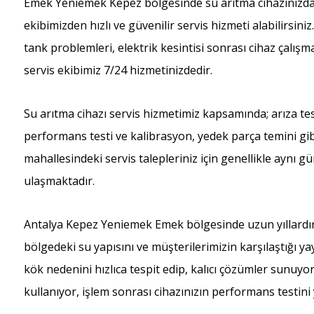
Emek Yeniemek Kepez bölgesinde su arıtma cihazınızda 
ekibimizden hızlı ve güvenilir servis hizmeti alabilirsiniz
tank problemleri, elektrik kesintisi sonrası cihaz çalı
servis ekibimiz 7/24 hizmetinizdedir.
Su arıtma cihazı servis hizmetimiz kapsamında; arıza tes
performans testi ve kalibrasyon, yedek parça temini gib
mahallesindeki servis talepleriniz için genellikle aynı g
ulaşmaktadır.
Antalya Kepez Yeniemek Emek bölgesinde uzun yıllardır
bölgedeki su yapısını ve müşterilerimizin karşılaştığı ya
kök nedenini hızlıca tespit edip, kalıcı çözümler sunuy
kullanıyor, işlem sonrası cihazınızın performans testini