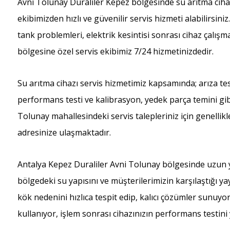
Avni Tolunay Duraliler Kepez bölgesinde su arıtma ciha
ekibimizden hızlı ve güvenilir servis hizmeti alabilirsiniz
tank problemleri, elektrik kesintisi sonrası cihaz çalı
bölgesine özel servis ekibimiz 7/24 hizmetinizdedir.
Su arıtma cihazı servis hizmetimiz kapsamında; arıza tes
performans testi ve kalibrasyon, yedek parça temini gibi
Tolunay mahallesindeki servis talepleriniz için genellikl
adresinize ulaşmaktadır.
Antalya Kepez Duraliler Avni Tolunay bölgesinde uzun y
bölgedeki su yapısını ve müşterilerimizin karşılaştığı ya
kök nedenini hızlıca tespit edip, kalıcı çözümler sunuy
kullanıyor, işlem sonrası cihazınızın performans testini