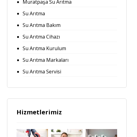
Muratpaşa Su Arıtma
Su Arıtma
Su Arıtma Bakım
Su Arıtma Cihazı
Su Arıtma Kurulum
Su Arıtma Markaları
Su Arıtma Servisi
Hizmetlerimiz