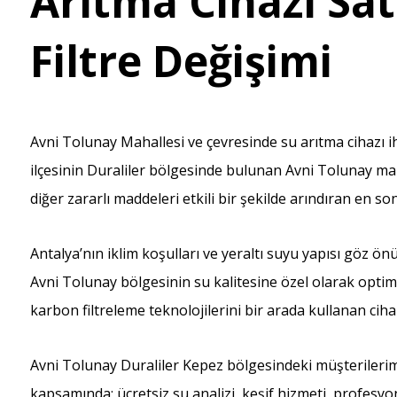
Arıtma Cihazı Satı
Filtre Değişimi
Avni Tolunay Mahallesi ve çevresinde su arıtma cihazı i
ilçesinin Duraliler bölgesinde bulunan Avni Tolunay mah
diğer zararlı maddeleri etkili bir şekilde arındıran en so
Antalya’nın iklim koşulları ve yeraltı suyu yapısı göz ö
Avni Tolunay bölgesinin su kalitesine özel olarak optimiz
karbon filtreleme teknolojilerini bir arada kullanan cih
Avni Tolunay Duraliler Kepez bölgesindeki müşterileri
kapsamında; ücretsiz su analizi, keşif hizmeti, profesyon