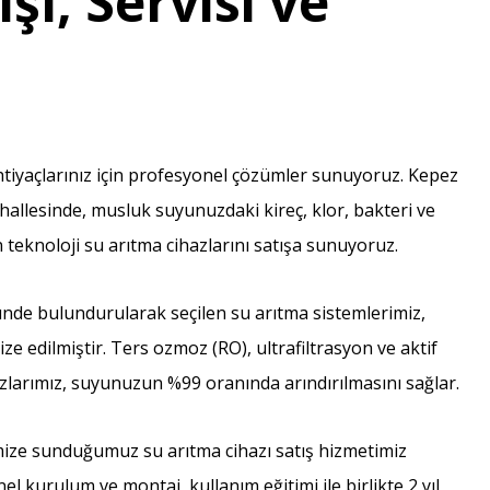
şı, Servisi ve
htiyaçlarınız için profesyonel çözümler sunuyoruz. Kepez
allesinde, musluk suyunuzdaki kireç, klor, bakteri ve
n teknoloji su arıtma cihazlarını satışa sunuyoruz.
nünde bulundurularak seçilen su arıtma sistemlerimiz,
e edilmiştir. Ters ozmoz (RO), ultrafiltrasyon ve aktif
azlarımız, suyunuzun %99 oranında arındırılmasını sağlar.
mize sunduğumuz su arıtma cihazı satış hizmetimiz
el kurulum ve montaj, kullanım eğitimi ile birlikte 2 yıl