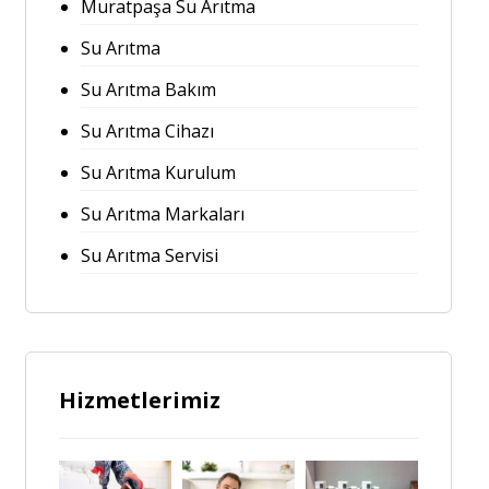
Muratpaşa Su Arıtma
Su Arıtma
Su Arıtma Bakım
Su Arıtma Cihazı
Su Arıtma Kurulum
Su Arıtma Markaları
Su Arıtma Servisi
Hizmetlerimiz