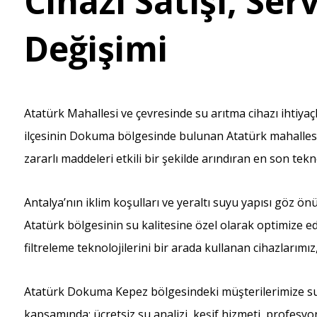
Cihazı Satışı, Serv
Değişimi
Atatürk Mahallesi ve çevresinde su arıtma cihazı ihtiya
ilçesinin Dokuma bölgesinde bulunan Atatürk mahallesin
zararlı maddeleri etkili bir şekilde arındıran en son tek
Antalya’nın iklim koşulları ve yeraltı suyu yapısı göz ö
Atatürk bölgesinin su kalitesine özel olarak optimize ed
filtreleme teknolojilerini bir arada kullanan cihazlarım
Atatürk Dokuma Kepez bölgesindeki müşterilerimize su
kapsamında; ücretsiz su analizi, keşif hizmeti, profesyon