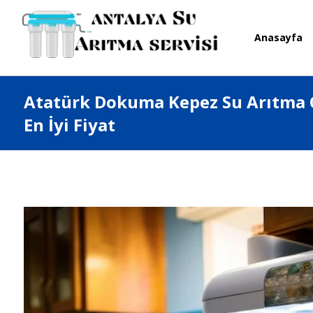
Anasayfa
Atatürk Dokuma Kepez Su Arıtma C
En İyi Fiyat