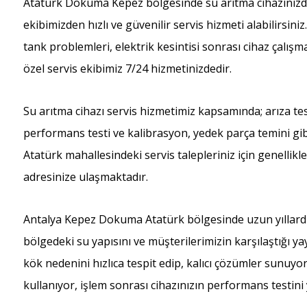
Atatürk Dokuma Kepez bölgesinde su arıtma cihazınızda
ekibimizden hızlı ve güvenilir servis hizmeti alabilirsiniz
tank problemleri, elektrik kesintisi sonrası cihaz çalı
özel servis ekibimiz 7/24 hizmetinizdedir.
Su arıtma cihazı servis hizmetimiz kapsamında; arıza tes
performans testi ve kalibrasyon, yedek parça temini gibi
Atatürk mahallesindeki servis talepleriniz için genellikl
adresinize ulaşmaktadır.
Antalya Kepez Dokuma Atatürk bölgesinde uzun yıllardı
bölgedeki su yapısını ve müşterilerimizin karşılaştığı ya
kök nedenini hızlıca tespit edip, kalıcı çözümler sunuy
kullanıyor, işlem sonrası cihazınızın performans testini