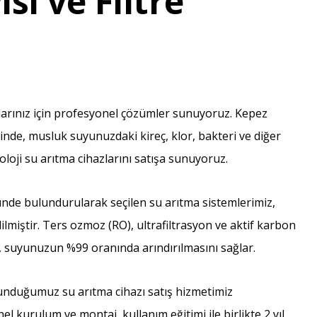
isi ve Filtre
çlarınız için profesyonel çözümler sunuyoruz. Kepez
de, musluk suyunuzdaki kireç, klor, bakteri ve diğer
noloji su arıtma cihazlarını satışa sunuyoruz.
nünde bulundurularak seçilen su arıtma sistemlerimiz,
ilmiştir. Ters ozmoz (RO), ultrafiltrasyon ve aktif karbon
ız, suyunuzun %99 oranında arındırılmasını sağlar.
nduğumuz su arıtma cihazı satış hizmetimiz
el kurulum ve montaj, kullanım eğitimi ile birlikte 2 yıl