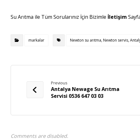
Su Arıtma ile Tüm Sorularınız İçin Bizimle
İletişim
Sayf
markalar
Newton su arıtma, Newton servis, Antalya
Previous
Antalya Newage Su Arıtma
Servisi 0536 647 03 03
Comments are disabled.