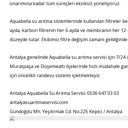
onarımına kadar tüm süreçleri eksiksiz yönetiyoruz.
Aquabella su arıtma sistemlerinde kullanılan filtreler beli
ayda, karbon filtrenin her 6 ayda ve membranın her 12-
düzeyde tutar. Ekibimiz filtre değişim zamanı geldiğinde
Antalya genelinde Aquabella su arıtma servisi için 7/24 il
Muratpaşa ve Döşemealtı ilçelerinde hızlı müdahale gara
için öncelikli randevu sistemi işletmekteyiz.
Antalya Aquabella Su Arıtma Servisi: 0536 647 03 03
antalyasuaritmaservisi.com
Gündoğdu Mh. Yeşilırmak Cd. No:225 Kepez / Antalya