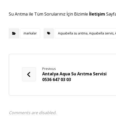
Su Arıtma ile Tüm Sorularınız İçin Bizimle
İletişim
Sayf
markalar
Aquabella su arıtma, Aquabella servis, A
Previous
Antalya Aqua Su Arıtma Servisi
0536 647 03 03
Comments are disabled.