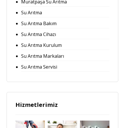
Muratpaşa Su Arıtma
Su Arıtma
Su Arıtma Bakım
Su Arıtma Cihazı
Su Arıtma Kurulum
Su Arıtma Markaları
Su Arıtma Servisi
Hizmetlerimiz