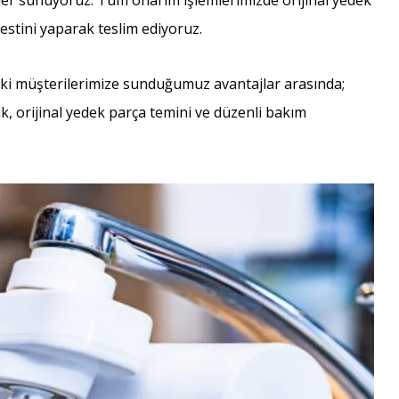
ümler sunuyoruz. Tüm onarım işlemlerimizde orijinal yedek
estini yaparak teslim ediyoruz.
deki müşterilerimize sunduğumuz avantajlar arasında;
ilik, orijinal yedek parça temini ve düzenli bakım