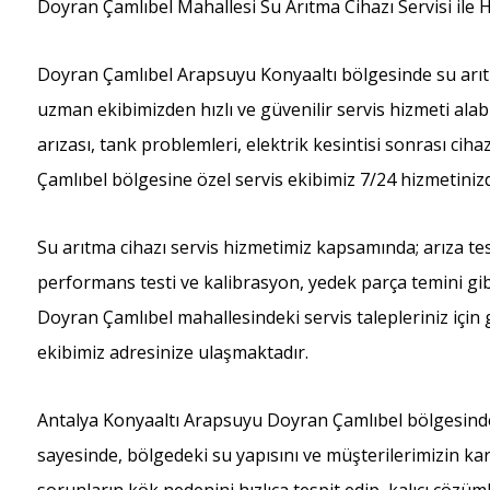
Doyran Çamlıbel Mahallesi Su Arıtma Cihazı Servisi ile H
Doyran Çamlıbel Arapsuyu Konyaaltı bölgesinde su arıtm
uzman ekibimizden hızlı ve güvenilir servis hizmeti alabil
arızası, tank problemleri, elektrik kesintisi sonrası ci
Çamlıbel bölgesine özel servis ekibimiz 7/24 hizmetinizd
Su arıtma cihazı servis hizmetimiz kapsamında; arıza tes
performans testi ve kalibrasyon, yedek parça temini gibi
Doyran Çamlıbel mahallesindeki servis talepleriniz için g
ekibimiz adresinize ulaşmaktadır.
Antalya Konyaaltı Arapsuyu Doyran Çamlıbel bölgesinde 
sayesinde, bölgedeki su yapısını ve müşterilerimizin karş