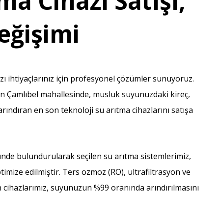
ma Cihazı Satışı,
Değişimi
ı ihtiyaçlarınız için profesyonel çözümler sunuyoruz.
n Çamlıbel mahallesinde, musluk suyunuzdaki kireç,
 arındıran en son teknoloji su arıtma cihazlarını satışa
nünde bulundurularak seçilen su arıtma sistemlerimiz,
imize edilmiştir. Ters ozmoz (RO), ultrafiltrasyon ve
an cihazlarımız, suyunuzun %99 oranında arındırılmasını