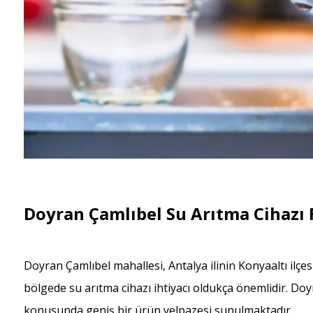
Doyran Çamlıbel Su Arıtma Cihazı F
Doyran Çamlıbel mahallesi, Antalya ilinin Konyaaltı ilç
bölgede su arıtma cihazı ihtiyacı oldukça önemlidir. Doy
konusunda geniş bir ürün yelpazesi sunulmaktadır.