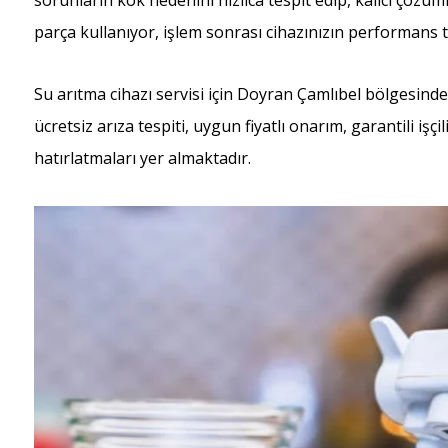
sorunların kök nedenini hızlıca tespit edip, kalıcı çöz
parça kullanıyor, işlem sonrası cihazınızın performans t
Su arıtma cihazı servisi için Doyran Çamlıbel bölgesin
ücretsiz arıza tespiti, uygun fiyatlı onarım, garantili işç
hatırlatmaları yer almaktadır.